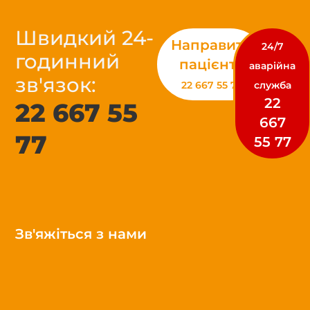
Швидкий 24-
Направити
24/7
годинний
пацієнта
аварійна
зв'язок:
22 667 55 77
служба
22
22 667 55
667
77
55 77
Зв'яжіться з нами