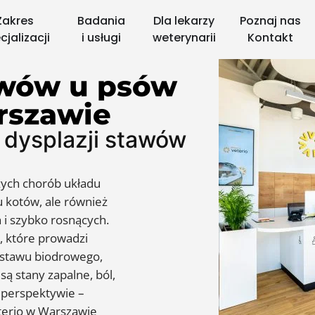
Zakres
Badania
Dla lekarzy
Poznaj nas
cjalizacji
i usługi
weterynarii
Kontakt
awów
u
psów
rszawie
 dysplazji stawów
zych chorób układu
 kotów, ale również
 i szybko rosnących.
, które prowadzi
 stawu biodrowego,
ą stany zapalne, ból,
 perspektywie –
eterio w Warszawie