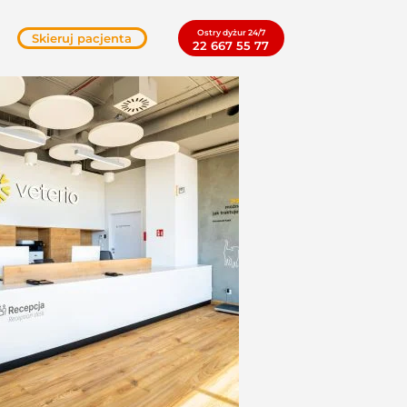
Ostry dyżur 24/7
Skieruj pacjenta
22 667 55 77