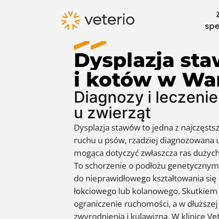
spe
Dysplazja
st
i
kotów
w
Wa
Diagnozy i leczenie
u zwierząt
Dysplazja stawów to jedna z najczęsts
ruchu u psów, rzadziej diagnozowana u
mogąca dotyczyć zwłaszcza ras dużych
To schorzenie o podłożu genetycznym
do nieprawidłowego kształtowania się
łokciowego lub kolanowego. Skutkiem s
ograniczenie ruchomości, a w dłuższej
zwyrodnienia i kulawizna. W klinice V